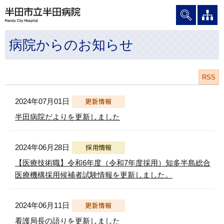
グ
本
ロ
フ
ロ
文
ー
ッ
ー
へ
カ
タ
病院からのお知らせ
バ
ル
ー
ル
ナ
へ
ナ
ビ
ビ
ゲ
RSS
ゲ
ー
2024年07月01日
ー
シ
シ
ョ
半田病院だよりを更新しました
ョ
ン
ン
へ
2024年06月28日
へ
【医療技術職】令和6年度（令和7年度採用）知多半島総合
医療機構採用候補者試験情報を更新しました。
2024年06月11日
看護局長の語りを更新しました