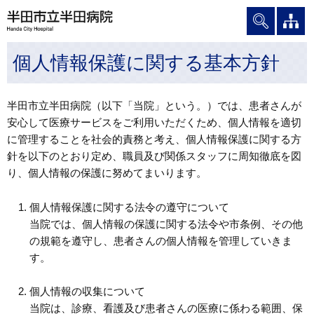
グ
本
ロ
フ
ロ
文
ー
ッ
ー
へ
カ
タ
個人情報保護に関する基本方針
バ
ル
ー
ル
ナ
へ
ナ
ビ
半田市立半田病院（以下「当院」という。）では、患者さんが
ビ
ゲ
安心して医療サービスをご利用いただくため、個人情報を適切
ゲ
ー
に管理することを社会的責務と考え、個人情報保護に関する方
ー
シ
針を以下のとおり定め、職員及び関係スタッフに周知徹底を図
シ
ョ
り、個人情報の保護に努めてまいります。
ョ
ン
ン
へ
個人情報保護に関する法令の遵守について
へ
当院では、個人情報の保護に関する法令や市条例、その他
の規範を遵守し、患者さんの個人情報を管理していきま
す。
個人情報の収集について
当院は、診療、看護及び患者さんの医療に係わる範囲、保