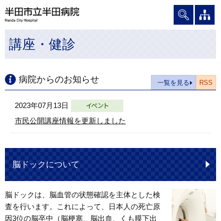
グ
本
ロ
フ
ロ
文
ー
ッ
ー
へ
カ
タ
講座・健診
バ
ル
ー
ル
ナ
へ
ナ
ビ
ビ
ゲ
病院からのお知らせ
一覧を見る
RSS
ゲ
ー
ー
シ
2023年07月13日
シ
ョ
市民公開講座情報を更新しました
ョ
ン
ン
へ
へ
脳ドックについて
脳ドックは、脳血管の状態確認を主体とした検
査を行います。これによって、日本人の死亡原
因3位の脳卒中（脳梗塞、脳出血、くも膜下出