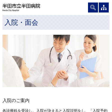
グ
本
ロ
フ
ロ
文
ー
ッ
ー
へ
カ
タ
入院・面会
バ
ル
ー
ル
ナ
へ
ナ
ビ
ビ
ゲ
ゲ
ー
ー
シ
シ
ョ
ョ
ン
ン
へ
へ
入院のご案内
各診療科を受診し、入院が決まると入院説明をし、「入院予約