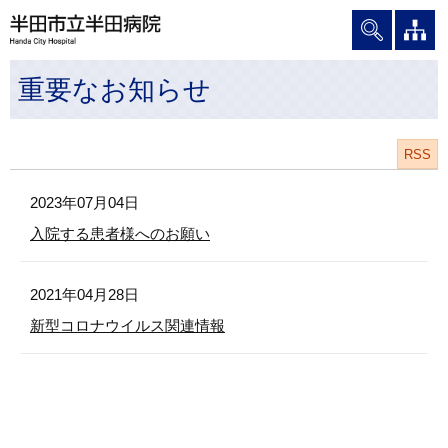
グ
本
ロ
フ
ロ
文
ー
ッ
ー
へ
カ
タ
重要なお知らせ
バ
ル
ー
ル
ナ
へ
ナ
ビ
ビ
ゲ
RSS
ゲ
ー
2023年07月04日
ー
シ
シ
ョ
入院する患者様へのお願い
ョ
ン
ン
へ
2021年04月28日
へ
新型コロナウイルス関連情報