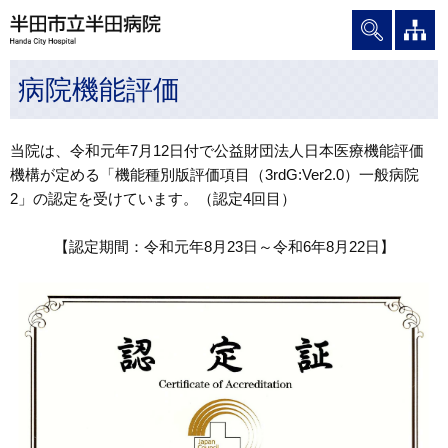
グ
本
ロ
フ
ロ
文
ー
ッ
ー
へ
カ
タ
病院機能評価
バ
ル
ー
ル
ナ
へ
ナ
ビ
当院は、令和元年7月12日付で公益財団法人日本医療機能評価
ビ
ゲ
機構が定める「機能種別版評価項目（3rdG:Ver2.0）一般病院
ゲ
ー
2」の認定を受けています。（認定4回目）
ー
シ
シ
ョ
【認定期間：令和元年8月23日～令和6年8月22日】
ョ
ン
ン
へ
へ