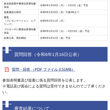
参加資格要件審査結果通知書
令和6年1月29日（月）～2月2日（金）予定
発送
提案書提出締切
令和6年2月29日（木）午後5時まで
審査
（プレゼンテーション、ヒア
令和6年3月11日（月）
リング）
プロポーザル審査結果通知書
令和6年3月12日（火）～3月15日（金）予定
発送
結果公表、契約締結
令和6年4月12日（金）予定
質問回答（令和6年1月16日公表）
質問・回答 （PDF ファイル 0.51MB）
参加表明書及び提案に係る質問回答を公表します。
※電話及び面会による質問は受付できませんのでご了承くださ
い。
審査結果について