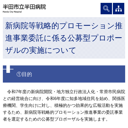
グ
本
ロ
フ
ロ
文
ー
ッ
ー
へ
カ
タ
新病院等戦略的プロモーション推
バ
ル
ー
ル
ナ
へ
進事業委託に係る公募型プロポー
ナ
ビ
ビ
ゲ
ザルの実施について
ゲ
ー
ー
シ
シ
ョ
ョ
ン
①目的
ン
へ
へ
令和7年度の新病院開院・地方独立行政法人化・常滑市民病院
との経営統合に向け、令和6年度に知多地域住民を始め、関係医
療機関、学生向けに対し、積極的かつ効果的な広報活動を実施
するため、新病院等戦略的プロモーション推進事業の委託事業
者を選定するための公募型プロポーザルを実施します。