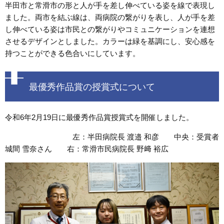
半田市と常滑市の形と人が手を差し伸べている姿を線で表現し
ました。両市を結ぶ線は、両病院の繋がりを表し、人が手を差
し伸べている姿は市民との繋がりやコミュニケーションを連想
させるデザインとしました。カラーは緑を基調にし、安心感を
持つことができる色合いにしています。
最優秀作品賞の授賞式について
令和6年2月19日に最優秀作品賞授賞式を開催しました。
左：半田病院長 渡邉 和彦 中央：受賞者
城間 雪奈さん 右：常滑市民病院長 野﨑 裕広