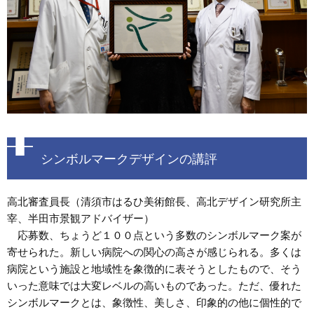
シンボルマークデザインの講評
高北審査員長（清須市はるひ美術館長、高北デザイン研究所主
宰、半田市景観アドバイザー）
応募数、ちょうど１００点という多数のシンボルマーク案が
寄せられた。新しい病院への関心の高さが感じられる。多くは
病院という施設と地域性を象徴的に表そうとしたもので、そう
いった意味では大変レベルの高いものであった。ただ、優れた
シンボルマークとは、象徴性、美しさ、印象的の他に個性的で