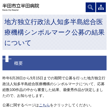
グ
本
ロ
フ
ロ
文
ー
ッ
ー
へ
カ
タ
地方独立行政法人知多半島総合医
バ
ル
ー
ル
ナ
へ
療機構シンボルマーク公募の結果
ナ
ビ
ビ
ゲ
について
ゲ
ー
ー
シ
シ
ョ
ョ
ン
概要
ン
へ
へ
昨年6月28日から9月15日までの期間で公募を行った地方独立行
政法人知多半島総合医療機構のシンボルマークについて、応募
総数100作品の中から審査した結果、最優秀作品が決定しまし
たので、お知らせします。
公募に関するページは
こちら
をクリックしてください。