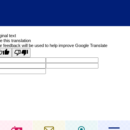
ginal text
e this translation
r feedback will be used to help improve Google Translate