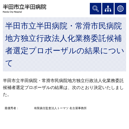
グ
本
ロ
フ
ロ
文
ー
ッ
ー
へ
カ
タ
半田市立半田病院・常滑市民病院
バ
ル
ー
ル
ナ
へ
地方独立行政法人化業務委託候補
ナ
ビ
ビ
ゲ
者選定プロポーザルの結果につい
ゲ
ー
ー
シ
て
シ
ョ
ョ
ン
ン
へ
半田市立半田病院・常滑市民病院地方独立行政法人化業務委託
へ
候補者選定プロポーザルの結果は、次のとおり決定いたしまし
た。
最優秀者：
有限責任監査法人トーマツ 名古屋事務所