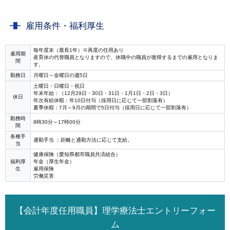
雇用条件・福利厚生
毎年度末（最長1年）※再度の任用あり
雇用期
産育休の代替職員となりますので、休職中の職員が復帰するまでの雇用となりま
間
す。
勤務日
月曜日～金曜日の週5日
土曜日・日曜日・祝日
年末年始：（12月29日・30日・31日・1月1日・2日・3日）
休日
年次有給休暇：年10日付与（採用日に応じて一部割落有）
夏季休暇：7月～9月の期間で5日付与（採用日に応じて一部割落有）
勤務時
8時30分～17時00分
間
各種手
通勤手当 ：距離と通勤方法に応じて支給。
当
健康保険（愛知県都市職員共済組合）
福利厚
年金（厚生年金）
生
雇用保険
労働災害
【会計年度任用職員】理学療法士エントリーフォー
ム