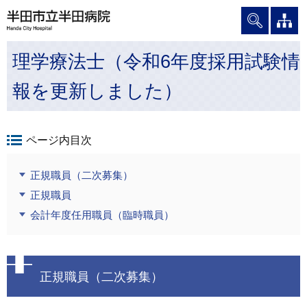
グ
本
ロ
フ
ロ
文
ー
ッ
ー
へ
カ
タ
理学療法士（令和6年度採用試験情
バ
ル
ー
ル
ナ
へ
報を更新しました）
ナ
ビ
ビ
ゲ
ゲ
ー
ー
シ
ページ内目次
シ
ョ
ョ
ン
正規職員（二次募集）
ン
へ
正規職員
へ
会計年度任用職員（臨時職員）
正規職員（二次募集）