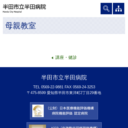
グ
本
ロ
フ
ロ
文
ー
ッ
ー
へ
カ
タ
母親教室
バ
ル
ー
ル
ナ
へ
ナ
ビ
ビ
ゲ
ゲ
ー
講座・健診
ー
シ
シ
ョ
ョ
ン
半田市立半田病院
ン
へ
へ
TEL 0569-22-9881 FAX 0569-24-3253
〒475-8599 愛知県半田市東洋町2丁目29番地